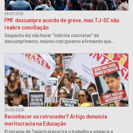
08/07/2026
PMF descumpre acordo de greve, mas TJ-SC não
reabre conciliação
Despacho diz não haver "indícios concretos" de
descumprimento, mesmo com governo afirmando que
encaminhou proposta somente em 26 de junho
25/06/2026
Reconhecer ou retroceder? Artigo denuncia
meritocracia na Educação
Programa de Topázio precariza o trabalho e ameaça a