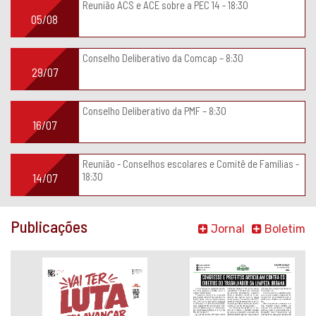
Reunião ACS e ACE sobre a PEC 14 - 18:30
05/08
Conselho Deliberativo da Comcap – 8:30
29/07
Conselho Deliberativo da PMF – 8:30
16/07
Reunião - Conselhos escolares e Comitê de Famílias -
18:30
14/07
Publicações
Jornal
Boletim
Pauta -
Boletim
Data-
COMCAP
base PMF
- Julho
2026
de 2026